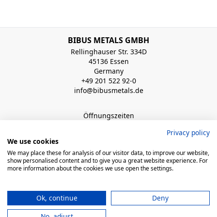
BIBUS METALS GMBH
Rellinghauser Str. 334D
45136 Essen
Germany
+49 201 522 92-0
info@bibusmetals.de
Öffnungszeiten
Mo - Do 8:00 - 12:00 / 12:30 - 16:30 Uhr (Fr bis 15.00 Uhr)
Privacy policy
We use cookies
QUICK LINKS
We may place these for analysis of our visitor data, to improve our website,
show personalised content and to give you a great website experience. For
more information about the cookies we use open the settings.
© 2026 BIBUS, all rights reserved
Ok, continue
Deny
powered by polynorm
No, adjust