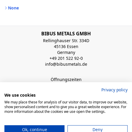
None
BIBUS METALS GMBH
Rellinghauser Str. 334D
45136 Essen
Germany
+49 201 522 92-0
info@bibusmetals.de
Öffnungszeiten
Mo - Do 8:00 - 12:00 / 12:30 - 16:30 Uhr (Fr bis 15.00 Uhr)
Privacy policy
We use cookies
QUICK LINKS
We may place these for analysis of our visitor data, to improve our website,
show personalised content and to give you a great website experience. For
more information about the cookies we use open the settings.
© 2026 BIBUS, all rights reserved
Ok, continue
Deny