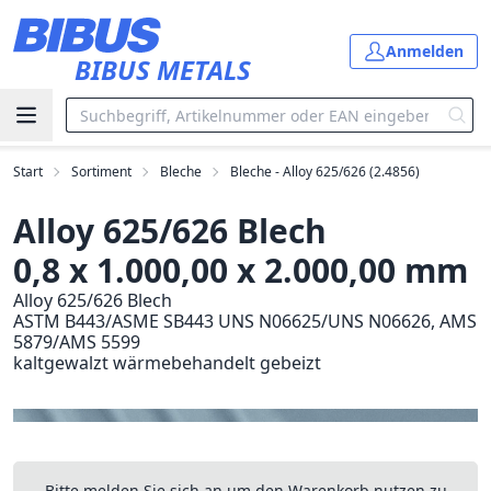
Zum Hauptinhalt springen
Anmelden
BIBUS METALS
Start
Sortiment
Bleche
Bleche - Alloy 625/626 (2.4856)
Alloy 625/626 Blech
0,8 x 1.000,00 x 2.000,00 mm
Alloy 625/626 Blech
ASTM B443/ASME SB443 UNS N06625/UNS N06626, AMS
5879/AMS 5599
kaltgewalzt wärmebehandelt gebeizt
Bitte melden Sie sich an um den Warenkorb nutzen zu