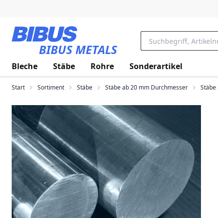
Zum Hauptinhalt springen
BIBUS METALS
Bleche
Stäbe
Rohre
Sonderartikel
Start
Sortiment
Stäbe
Stäbe ab 20 mm Durchmesser
Stäbe 