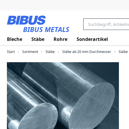
Zum Hauptinhalt springen
BIBUS METALS
Bleche
Stäbe
Rohre
Sonderartikel
Start
Sortiment
Stäbe
Stäbe ab 20 mm Durchmesser
Stäbe 