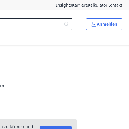
Insights
Karriere
Kalkulator
Kontakt
Anmelden
 m
en zu können und