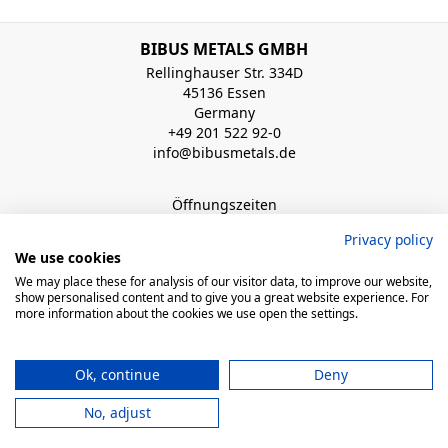
BIBUS METALS GMBH
Rellinghauser Str. 334D
45136 Essen
Germany
+49 201 522 92-0
info@bibusmetals.de
Öffnungszeiten
Mo - Do 8:00 - 12:00 / 12:30 - 16:30 Uhr (Fr bis 15.00 Uhr)
Privacy policy
We use cookies
QUICK LINKS
We may place these for analysis of our visitor data, to improve our website,
show personalised content and to give you a great website experience. For
more information about the cookies we use open the settings.
© 2026 BIBUS, all rights reserved
Ok, continue
Deny
powered by polynorm
No, adjust
Impressum
AGB
Datenschutzerklärung