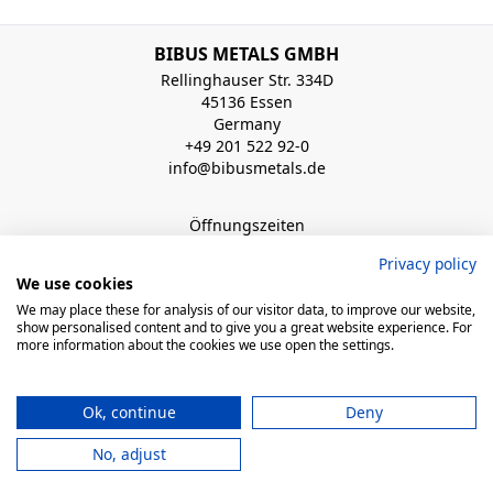
BIBUS METALS GMBH
Rellinghauser Str. 334D
45136 Essen
Germany
+49 201 522 92-0
info@bibusmetals.de
Öffnungszeiten
Mo - Do 8:00 - 12:00 / 12:30 - 16:30 Uhr (Fr bis 15.00 Uhr)
Privacy policy
We use cookies
QUICK LINKS
We may place these for analysis of our visitor data, to improve our website,
show personalised content and to give you a great website experience. For
more information about the cookies we use open the settings.
© 2026 BIBUS, all rights reserved
Ok, continue
Deny
powered by polynorm
No, adjust
Impressum
AGB
Datenschutzerklärung