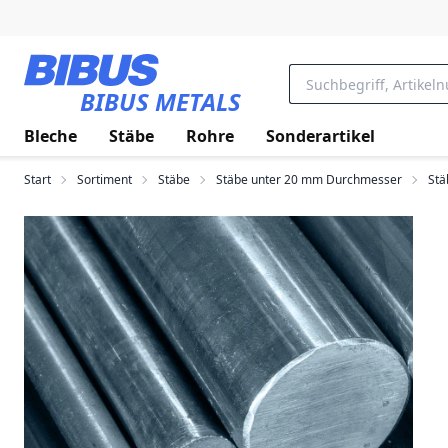
Zum Hauptinhalt springen
BIBUS METALS
Bleche
Stäbe
Rohre
Sonderartikel
Start
Sortiment
Stäbe
Stäbe unter 20 mm Durchmesser
Stä