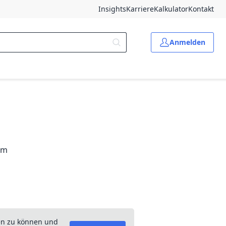
Insights
Karriere
Kalkulator
Kontakt
Anmelden
6 m
en zu können und