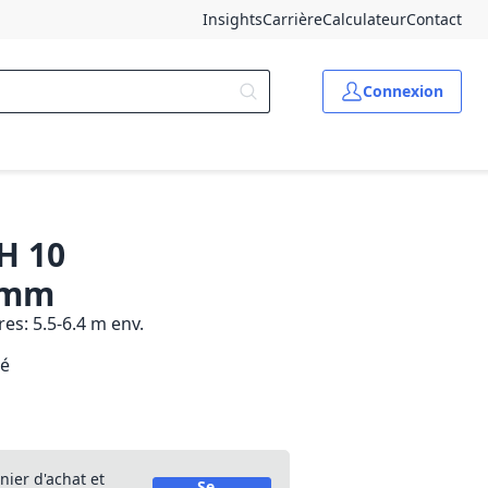
Insights
Carrière
Calculateur
Contact
Connexion
H 10
0 mm
es: 5.5-6.4 m env.
né
nier d'achat et
Se