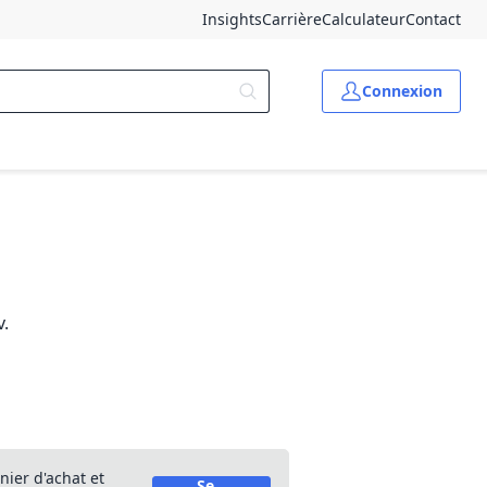
Insights
Carrière
Calculateur
Contact
Connexion
v.
nier d'achat et
Se