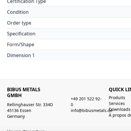
Certification Type
Condition
Order type
Specification
Form/Shape
Dimension 1
BIBUS METALS
QUICK LI
GMBH
Produits
+49 201 522 92-
Services
Rellinghauser Str. 334D
0
Downloads
45136 Essen
info@bibusmetals.de
À propos d
Germany