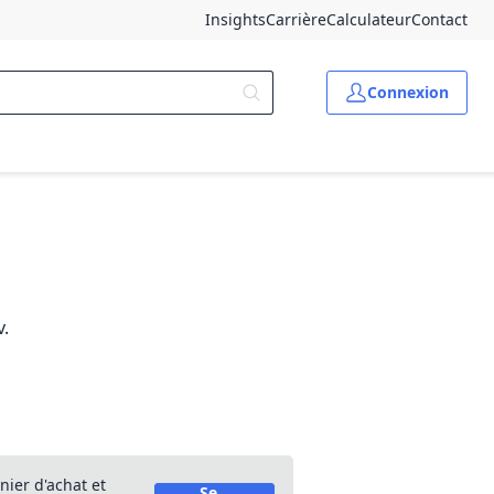
Insights
Carrière
Calculateur
Contact
Connexion
v.
nier d'achat et
Se