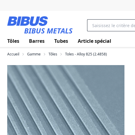
Aller au contenu principal
BIBUS METALS
Tôles
Barres
Tubes
Article spécial
Accueil
Gamme
Tôles
Toles - Alloy 825 (2.4858)