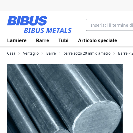
Vai al contenuto principale
BIBUS METALS
Lamiere
Barre
Tubi
Articolo speciale
Casa
Ventaglio
Barre
barre sotto 20 mm diametro
Barre < 