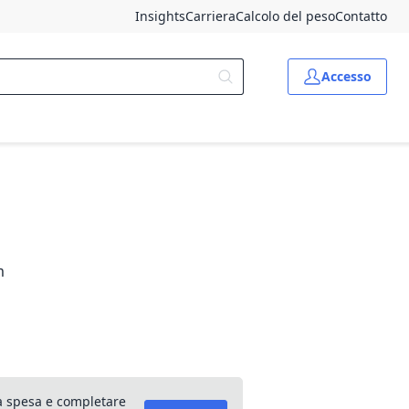
Insights
Carriera
Calcolo del peso
Contatto
Accesso
m
lla spesa e completare