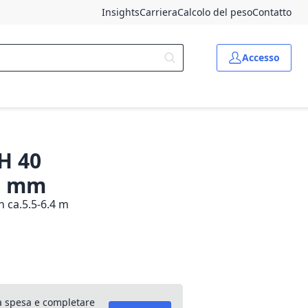
Insights
Carriera
Calcolo del peso
Contatto
Accesso
H 40
00 mm
 ca.5.5-6.4 m
lla spesa e completare