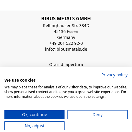
BIBUS METALS GMBH
Rellinghauser Str. 334D
45136 Essen
Germany
+49 201 522 92-0
info@bibusmetals.de
Orari di apertura
Mo - Do 8:00 - 12:00 / 12:30 - 16:30 Uhr (Fr bis 15.00 Uhr)
Privacy policy
We use cookies
QUICK LINKS
We may place these for analysis of our visitor data, to improve our website,
show personalised content and to give you a great website experience. For
more information about the cookies we use open the settings.
© 2026 BIBUS, all rights reserved
Ok, continue
Deny
powered by polynorm
No, adjust
Condizioni generali di vendita
Dati Societari
Informativa sulla privacy