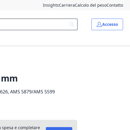
Insights
Carriera
Calcolo del peso
Contatto
Accesso
00 mm
626, AMS 5879/AMS 5599
lla spesa e completare