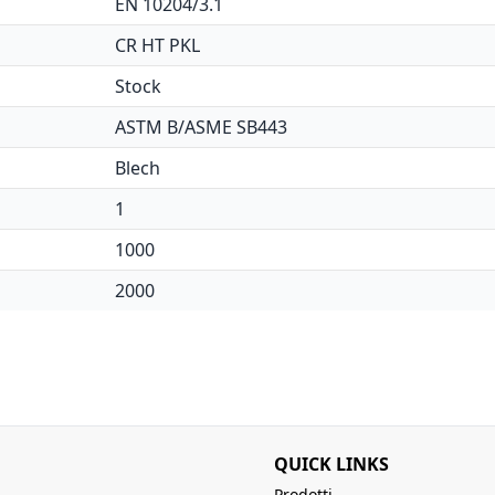
EN 10204/3.1
CR HT PKL
Stock
ASTM B/ASME SB443
Blech
1
1000
2000
QUICK LINKS
Prodotti