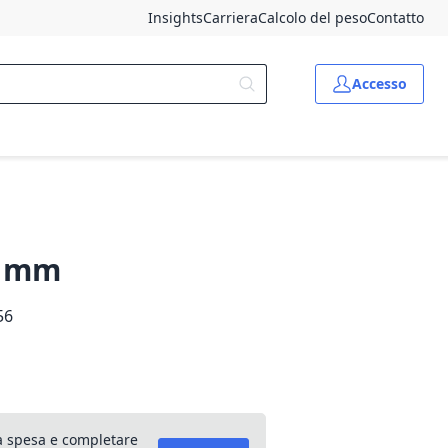
Insights
Carriera
Calcolo del peso
Contatto
Accesso
00 mm
56
lla spesa e completare