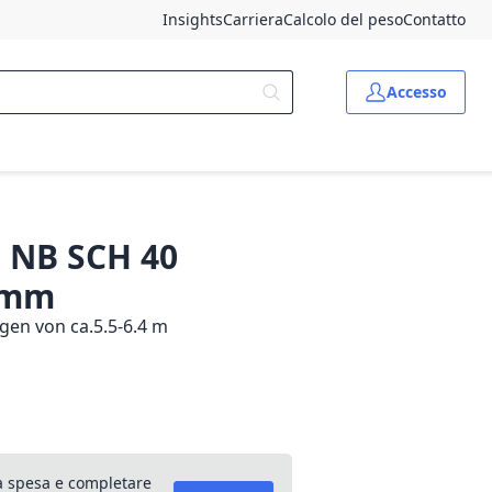
Insights
Carriera
Calcolo del peso
Contatto
Accesso
" NB SCH 40
0 mm
gen von ca.5.5-6.4 m
lla spesa e completare