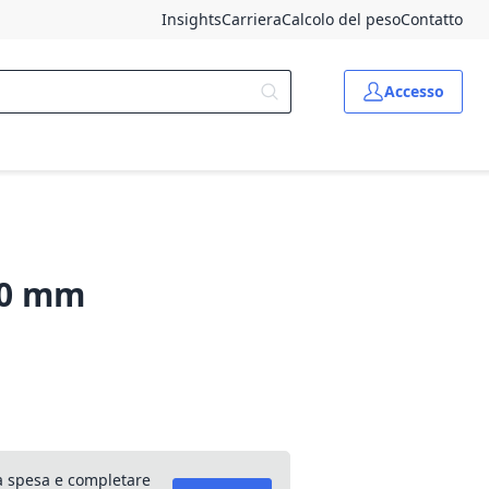
Insights
Carriera
Calcolo del peso
Contatto
Accesso
,00 mm
lla spesa e completare