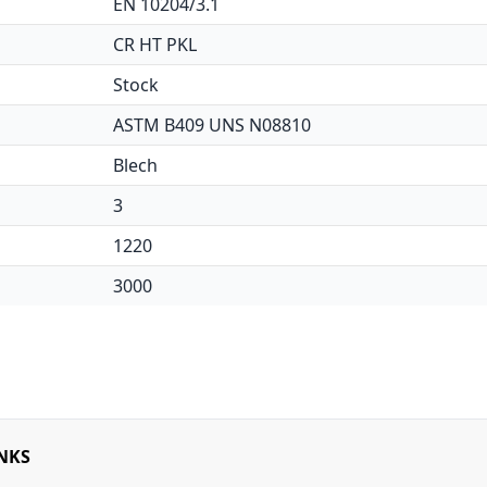
EN 10204/3.1
CR HT PKL
Stock
ASTM B409 UNS N08810
Blech
3
1220
3000
NKS