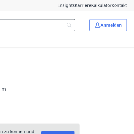
Insights
Karriere
Kalkulator
Kontakt
Anmelden
6 m
en zu können und