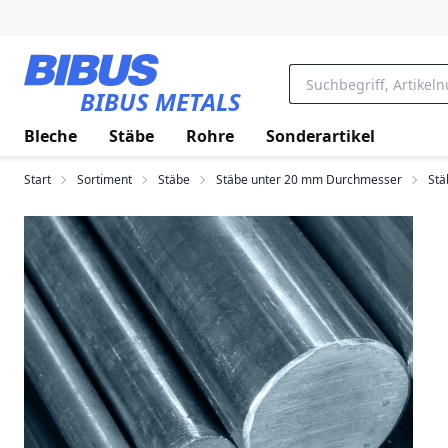
Zum Hauptinhalt springen
BIBUS METALS
Bleche
Stäbe
Rohre
Sonderartikel
Start
Sortiment
Stäbe
Stäbe unter 20 mm Durchmesser
Stä