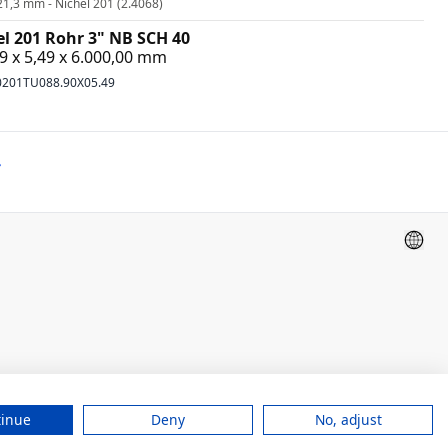
21,3 mm - Nichel 201 (2.4068)
el 201 Rohr 3" NB SCH 40
9 x 5,49 x 6.000,00 mm
0201TU088.90X05.49
»
tinue
Deny
No, adjust