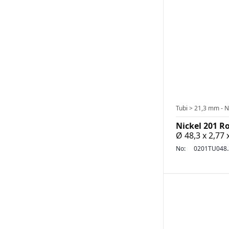
Tubi > 21,3 mm - N
Nickel 201 R
Ø 48,3 x 2,77
No:
0201TU048.