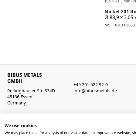
Tubi > 21,3 mm - N
Nickel 201 R
Ø 88,9 x 3,05
No:
0201TU088.
BIBUS METALS
GMBH
+49 201 522 92-0
Rellinghauser Str. 334D
info@bibusmetals.de
45136 Essen
Germany
Orari di apertura
Mo - Do 8:00 - 12:00 / 12:30 - 16:30 Uhr (Fr bis 15.00 Uhr)
We use cookies
We may place these for analysis of our visitor data, to improve our website, 