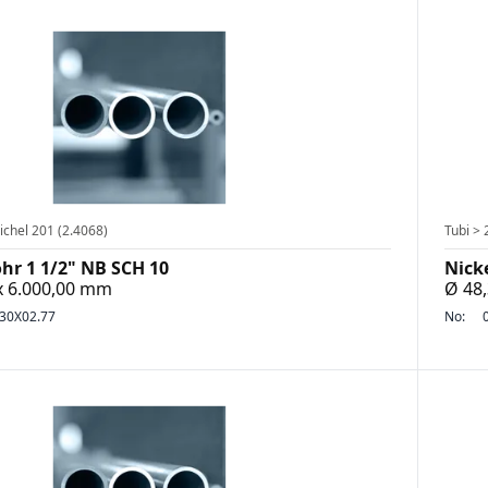
ichel 201 (2.4068)
Tubi > 
ohr 1 1/2" NB SCH 10
Nick
 x 6.000,00 mm
Ø 48,
30X02.77
No: