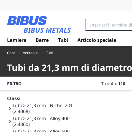
Vai al contenuto principale
BIBUS METALS
Lamiere
Barre
Tubi
Articolo speciale
Casa
Ventaglio
Tubi
Tubi da 21,3 mm di diametr
FILTRO
Trovato:
110
Classi
Tubi > 21,3 mm - Nichel 201
(2.4068)
Tubi > 21,3 mm - Alloy 400
(2.4360)
Tubi > 21,3 mm - Alloy 600