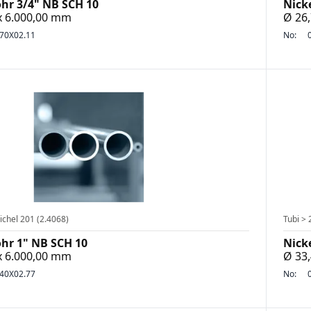
ohr 3/4" NB SCH 10
Nick
 x 6.000,00 mm
Ø 26,
70X02.11
No:
ichel 201 (2.4068)
Tubi > 
ohr 1" NB SCH 10
Nick
 x 6.000,00 mm
Ø 33,
40X02.77
No: