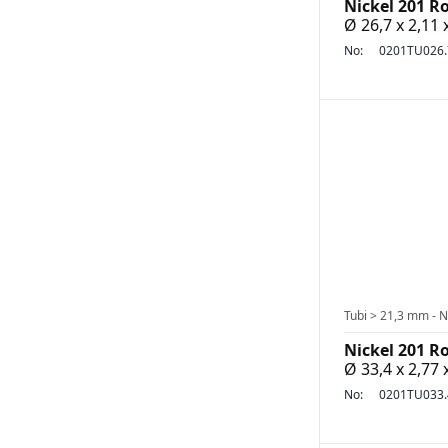
Nickel 201 R
Ø 26,7 x 2,11
No:
0201TU026.
Tubi > 21,3 mm - N
Nickel 201 R
Ø 33,4 x 2,77
No:
0201TU033.