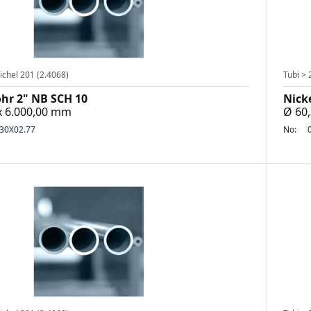
ichel 201 (2.4068)
Tubi > 
ohr 2" NB SCH 10
Nick
 x 6.000,00 mm
Ø 60,
30X02.77
No: