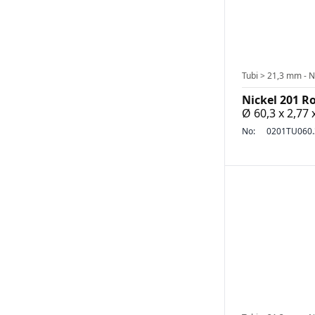
Tubi > 21,3 mm - N
Nickel 201 R
Ø 60,3 x 2,77
No:
0201TU060.