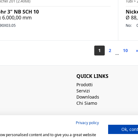
ichel 201 (2.4068)
Tubi > 
ohr 3" NB SCH 10
Nick
 x 6.000,00 mm
Ø 88,
90X03.05
No:
1
2
10
...
QUICK LINKS
Prodotti
Servizi
Downloads
Chi Siamo
Privacy policy
Ok, con
show personalised content and to give you a great website