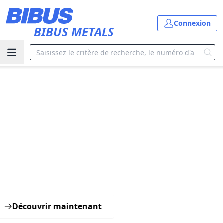
Connexion
BIBUS METALS
TÔLES
Profitez de la grande variété d'alliages & de
dimensions
Accès direct aux tolés