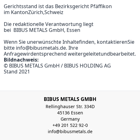
Gerichtsstand ist
das Bezirksgericht Pfäffikon
im
Kanton
Zürich,
Schweiz
Die redaktionelle Verantwortung liegt
bei
BIBUS
METALS GmbH, Essen
Wenn Sie
unerwünschte Inhalte
finden,
kontaktieren
Sie
bitte info@bibusmetals.de
.
Ihre
Anfrage
wird
entsprechend weitergeleitet
und
bearbeitet
.
Bildnachweis:
© BIBUS METALS GmbH / BIBUS HOLDING AG
Stand 2021
BIBUS METALS GMBH
Rellinghauser Str. 334D
45136 Essen
Germany
+49 201 522 92-0
info@bibusmetals.de