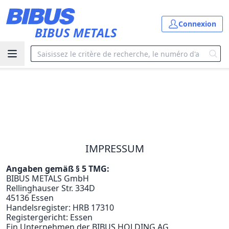
Aller au contenu principal
Connexion
BIBUS METALS
Accueil
imprint
IMPRESSUM
Angaben gemäß § 5 TMG:
BIBUS METALS GmbH
Rellinghauser Str. 334D
45136 Essen
Handelsregister: HRB 17310
Registergericht: Essen
Ein Unternehmen der BIBUS HOLDING AG