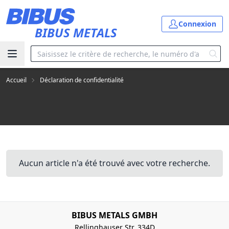
Aller au contenu principal
Connexion
BIBUS METALS
Accueil
Déclaration de confidentialité
Aucun article n'a été trouvé avec votre recherche.
BIBUS METALS GMBH
Rellinghauser Str. 334D