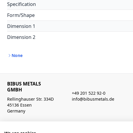
Specification
Form/Shape
Dimension 1
Dimension 2
None
BIBUS METALS
GMBH
+49 201 522 92-0
Rellinghauser Str. 334D
info@bibusmetals.de
45136 Essen
Germany
Heures d'ouverture
Mo - Do 8:00 - 12:00 / 12:30 - 16:30 Uhr (Fr bis 15.00 Uhr)