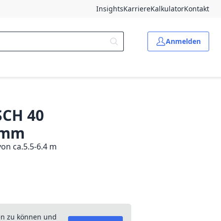
Insights
Karriere
Kalkulator
Kontakt
Anmelden
SCH 40
0 mm
on ca.5.5-6.4 m
en zu können und