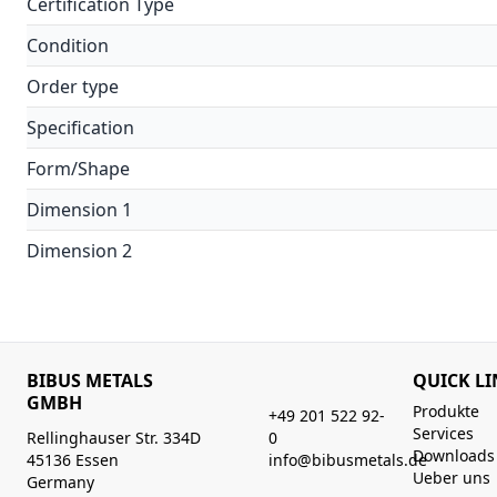
Certification Type
Condition
Order type
Specification
Form/Shape
Dimension 1
Dimension 2
BIBUS METALS
QUICK LI
GMBH
Produkte
+49 201 522 92-
Services
Rellinghauser Str. 334D
0
Downloads
45136 Essen
info@bibusmetals.de
Ueber uns
Germany