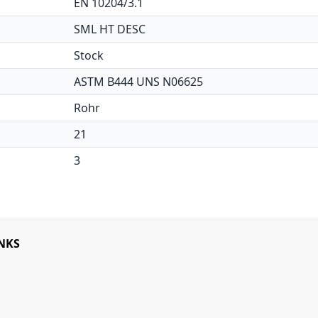
EN 10204/3.1
SML HT DESC
Stock
ASTM B444 UNS N06625
Rohr
21
3
NKS