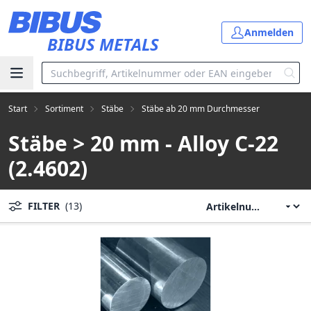
Zum Hauptinhalt springen
Anmelden
BIBUS METALS
Start
Sortiment
Stäbe
Stäbe ab 20 mm Durchmesser
Stäbe > 20 mm - Alloy C-22
(2.4602)
FILTER
(13)