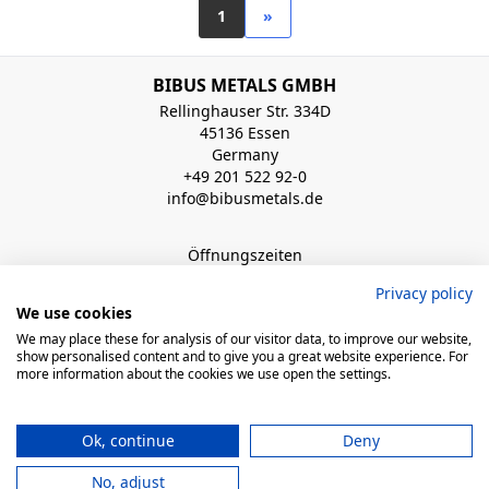
1
»
BIBUS METALS GMBH
Rellinghauser Str. 334D
45136 Essen
Germany
+49 201 522 92-0
info@bibusmetals.de
Öffnungszeiten
Mo - Do 8:00 - 12:00 / 12:30 - 16:30 Uhr (Fr bis 15.00 Uhr)
Privacy policy
We use cookies
QUICK LINKS
We may place these for analysis of our visitor data, to improve our website,
show personalised content and to give you a great website experience. For
more information about the cookies we use open the settings.
© 2026 BIBUS, all rights reserved
Ok, continue
Deny
powered by polynorm
No, adjust
Impressum
AGB
Datenschutzerklärung