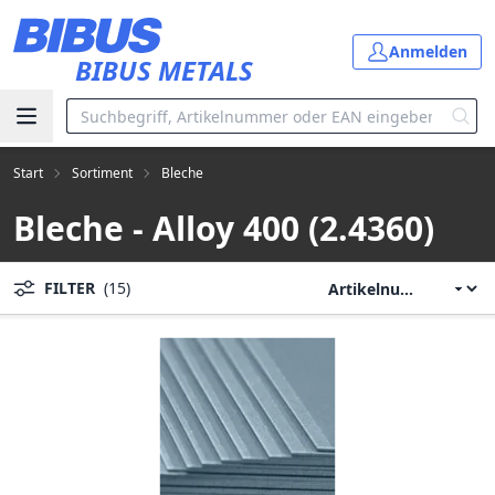
Zum Hauptinhalt springen
Anmelden
BIBUS METALS
Start
Sortiment
Bleche
Bleche - Alloy 400 (2.4360)
FILTER
(15)