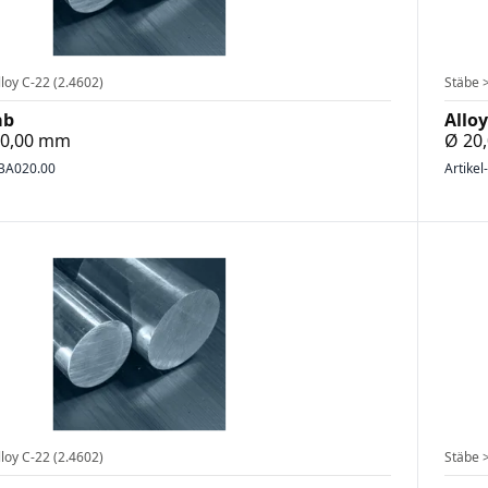
loy C-22 (2.4602)
Stäbe >
ab
Alloy
700,00 mm
Ø 20
BA020.00
Artikel
loy C-22 (2.4602)
Stäbe >