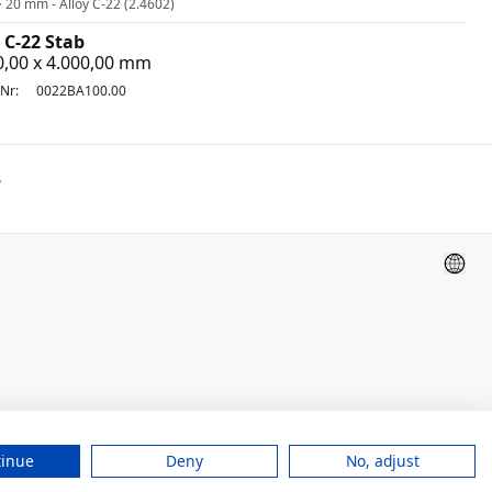
 20 mm - Alloy C-22 (2.4602)
 C-22 Stab
0,00 x 4.000,00 mm
-Nr:
0022BA100.00
»
tinue
Deny
No, adjust