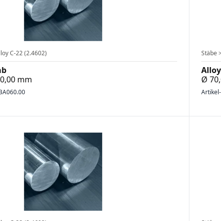
loy C-22 (2.4602)
Stäbe >
ab
Alloy
000,00 mm
Ø 70
BA060.00
Artikel