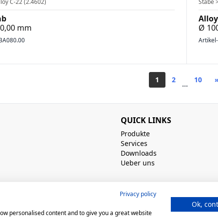
loy C-22 (2.4602)
Stäbe >
ab
Alloy
800,00 mm
Ø 10
BA080.00
Artikel
1
2
10
...
QUICK LINKS
Produkte
Services
Downloads
Ueber uns
Privacy policy
Ok, con
show personalised content and to give you a great website