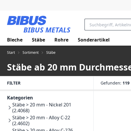
Zum Hauptinhalt springen
BIBUS METALS
Bleche
Stäbe
Rohre
Sonderartikel
Start
Sortiment
Stäbe
Stäbe ab 20 mm Durchmess
FILTER
Gefunden:
119
Kategorien
Stäbe > 20 mm - Nickel 201
(2.4068)
Stäbe > 20 mm - Alloy C-22
(2.4602)
Stäbe > 20 mm - Alloy C-276