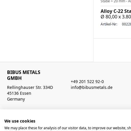
Stäbe > 20 mm - Al
Alloy C-22 St
Ø 80,00 x 3.
Artikel-Nr:
0022
BIBUS METALS
GMBH
+49 201 522 92-0
Rellinghauser Str. 334D
info@bibusmetals.de
45136 Essen
Germany
Öffnungszeiten
Mo - Do 8:00 - 12:00 / 12:30 - 16:30 Uhr (Fr bis 15.00 Uhr)
We use cookies
We may place these for analysis of our visitor data, to improve our website, 