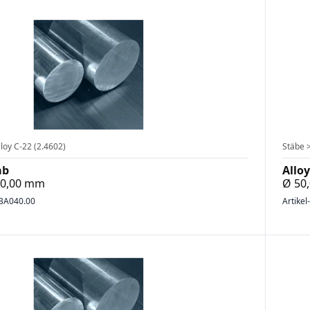
loy C-22 (2.4602)
Stäbe >
ab
Alloy
700,00 mm
Ø 50
BA040.00
Artikel