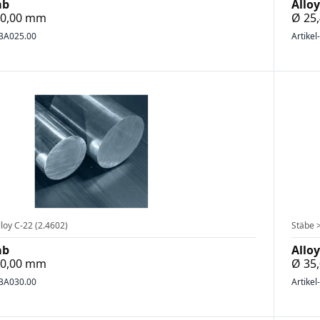
ab
Alloy
700,00 mm
Ø 25
BA025.00
Artikel
loy C-22 (2.4602)
Stäbe >
ab
Alloy
500,00 mm
Ø 35
BA030.00
Artikel