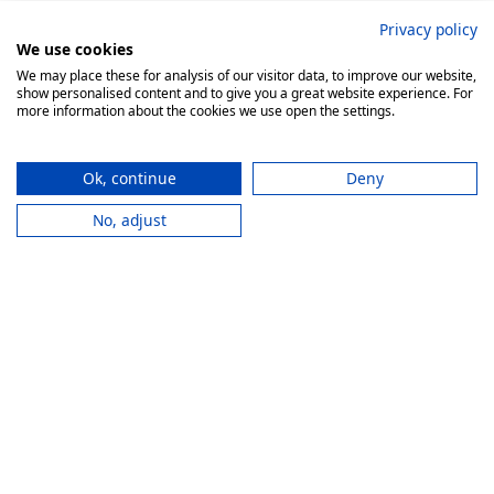
Privacy policy
We use cookies
We may place these for analysis of our visitor data, to improve our website,
show personalised content and to give you a great website experience. For
more information about the cookies we use open the settings.
BIBUS METALS GMBH
Rellinghauser Str. 334D
Ok, continue
Deny
45136 Essen
Germany
No, adjust
+49 201 522 92-0
info@bibusmetals.de
Öffnungszeiten
Mo - Do 8:00 - 12:00 / 12:30 - 16:30 Uhr (Fr bis 15.00 Uhr)
QUICK LINKS